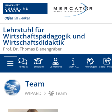
Lehrstuhl für
Wirtschaftspädagogik und
Wirtschaftsdidaktik
Prof. Dr. Thomas Bienengräber
Social
Kontakt
Studium
Lehrstühle
MSM A-Z
Prüfungen
Social Med
Team
WIPAED
Team