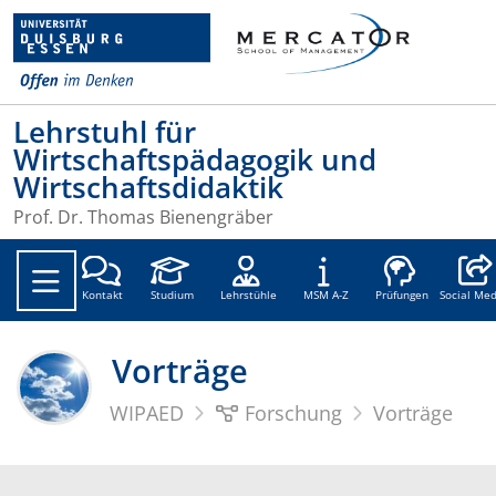
Lehrstuhl für
Wirtschaftspädagogik und
Wirtschaftsdidaktik
Prof. Dr. Thomas Bienengräber
Social
Kontakt
Studium
Lehrstühle
MSM A-Z
Prüfungen
Social Med
Vorträge
WIPAED
Forschung
Vorträge