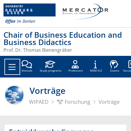
Chair of Business Education and
Business Didactics
Prof. Dr. Thomas Bienengräber
Soc
Kontakt
Study programs
Professors
MSM A-Z
Exams
Socia
Vorträge
WIPAED
Forschung
Vorträge