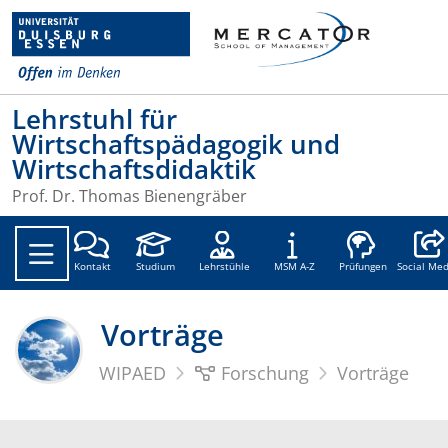
Lehrstuhl für
Wirtschaftspädagogik und
Wirtschaftsdidaktik
Prof. Dr. Thomas Bienengräber
Social
Kontakt
Studium
Lehrstühle
MSM A-Z
Prüfungen
Social Med
Vorträge
WIPAED
Forschung
Vorträge