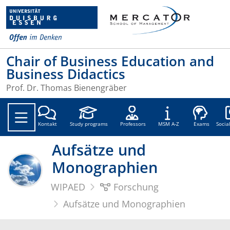
Chair of Business Education and
Business Didactics
Prof. Dr. Thomas Bienengräber
Soc
Kontakt
Study programs
Professors
MSM A-Z
Exams
Socia
Aufsätze und
Monographien
WIPAED
Forschung
Aufsätze und Monographien